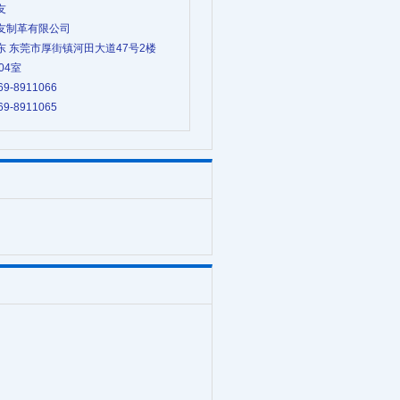
友
联友制革有限公司
广东 东莞市厚街镇河田大道47号2楼
204室
69-8911066
69-8911065