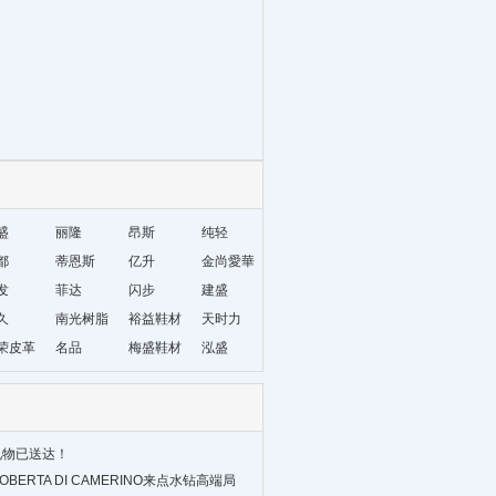
盛
丽隆
昂斯
纯轻
都
蒂恩斯
亿升
金尚愛華
发
菲达
闪步
建盛
久
南光树脂
裕益鞋材
天时力
荣皮革
名品
梅盛鞋材
泓盛
礼物已送达！
BERTA DI CAMERINO来点水钻高端局