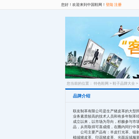
您好！欢迎来到中国鞋网！
登陆
注册
您当前的位置：
特色鞋网
>
鞋子品牌大全
>
品牌介绍
联友制革有限公司是生产猪皮革的大型
业务素质较高的技术人员和有多年制革
成立以来，以市场为导向，积极参与市场
品，从而取得可喜成绩，在圈内同行中
公司主要产品有：羊皮打光革、镭射羊
植绒猪皮革、印花猪皮革、光面反绒服