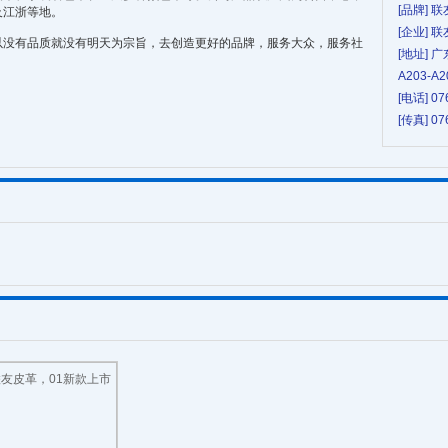
[品牌] 联
及江浙等地。
[企业] 
有品质就没有明天为宗旨，去创造更好的品牌，服务大众，服务社
[地址] 
A203-A
[电话] 07
[传真] 07