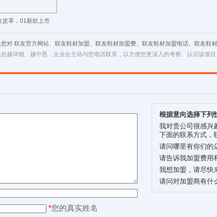
友皮革，01新款上市
果您对 联友官方网站、联友鞋材加盟、联友鞋材加盟费、联友鞋材加盟电话、联友鞋
信息越详细、越中恳，企业会主动与您电话联系，以方便您更深入的考察、认识该项目
根据意向选择下列
我对贵公司很感兴
下面的联系方式，
请问哪里有你们的
请告诉我加盟费用
我想加盟，请尽快
请问对加盟商有什
*
您的真实姓名