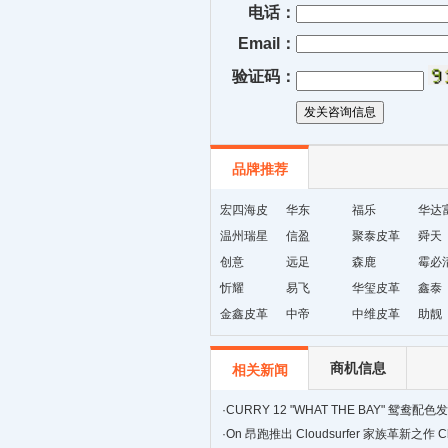
电话：
Email：
验证码：
品牌推荐
宏四海皮
华东
福乐
华达
革
温州瑞星
信盈
聚泰皮革
革
舜天
鞋材编织
创意
远足
森鹿
霉必
厂
忻耀
易飞
华玺皮革
鑫泰
金鑫皮革
中帝
中维皮革
助靓
商机信息
相关新闻
·
CURRY 12 "WHAT THE BAY" 鸳鸯
传奇与全明星荣耀
·
On 昂跑推出 Cloudsurfer 家族革新之作 Clou