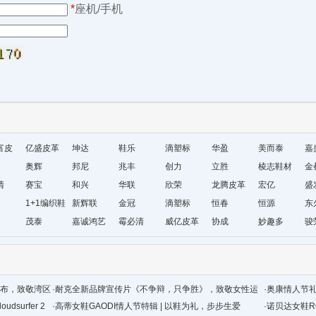
*
座机/手机
富皮
亿盛皮革
坤达
鞋乐
滴塑标
华盈
美而泰
嘉
奥辉
邦尼
兆丰
创力
立胜
棱志鞋材
金
清
赛宝
和兴
华联
欣荣
龙腾皮革
宏亿
盛
1+1编织鞋
新辉联
金冠
滴塑标
恒春
恒源
东
材有限公
茂泰
嘉诚鸿艺
霉必清
威亿皮革
协成
妙趣多
骏
司
配色发布，致敬湾区
·
耐克全新品牌宣传片《不争辩，只争胜》，致敬女性运
·
奥康情人节
dsurfer 2
动员和运动的力量
·
高蒂女鞋GAODI情人节特辑 | 以鞋为礼，步步生爱
·
诺贝达女鞋RO