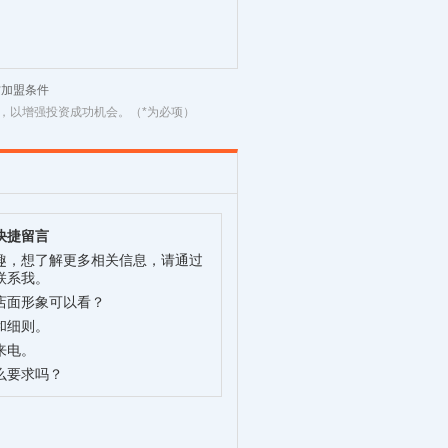
材加盟条件
，以增强投资成功机会。（*为必项）
快捷留言
趣，想了解更多相关信息，请通过
联系我。
店面形象可以看？
和细则。
来电。
么要求吗？