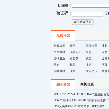
Email：
验证码：
品牌推荐
华宏橡塑
赛特
昌瑞皮革
理想
恒达鞋材
瑞晶化工
兴盛
立胜
国峰皮业
妙趣多
凌志
金耀
三杰
鹏昌
坤达
丽隆
永隆鞋材
佳荣
大自然皮
裕益
革
商机信息
相关新闻
·
CURRY 12 "WHAT THE BAY" 鸳鸯
传奇与全明星荣耀
·
On 昂跑推出 Cloudsurfer 家族革新之作 Clou
训练型跑鞋
·
fed艾芙伊迪2025时尚之履，由此启程