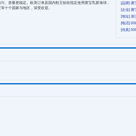
均匀、质量更稳定。欧美订单及国内鞋王纷纷指定使用赛宝乳胶海绵，
[品牌] 赛
度等十个国家与地区，深受欢迎。
[企业] 
[地址] 
[电话] 00
[传真] 00