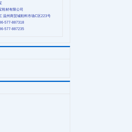
宝
赛宝鞋材有限公司
浙江 温州商贸城鞋料市场C区223号
86-577-887318
86-577-887235