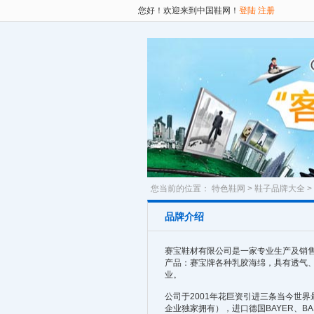
您好！欢迎来到中国鞋网！
登陆
注册
您当前的位置：
特色鞋网
>
鞋子品牌大全
>
品牌介绍
赛宝鞋材有限公司是一家专业生产及销售
产品：赛宝牌各种乳胶海绵，具有透气
业。
公司于2001年花巨资引进三条当今世界
企业独家拥有），进口德国BAYER、B