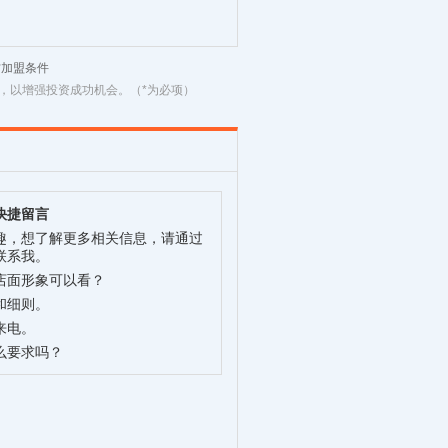
材加盟条件
，以增强投资成功机会。（*为必项）
快捷留言
趣，想了解更多相关信息，请通过
联系我。
店面形象可以看？
和细则。
来电。
么要求吗？