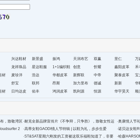
兴达鞋材
新景盛
振鸿
天润布艺
双赢
里仁
万
龙祥珠品
星达鞋服
1+1编织鞋
创意
忻耀
鑫阳皮革
禾
鞋材
麦珍洋
浩达
材有限公
华都皮革
新辉联
中帝
聚泰皮革
宝
舒宝
联邦
司
昂斯
加力里布
德诚
新新
华
鞋材
日均达皮
佑丰
鸿润皮革
凯利源
恒源
华宇昊天
顺
革
配色发布，致敬湾区
·
耐克全新品牌宣传片《不争辩，只争胜》，致敬女性运
·
奥康情人节
dsurfer 2
动员和运动的力量
·
高蒂女鞋GAODI情人节特辑 | 以鞋为礼，步步生爱
·
诺贝达女鞋RO
·
ST&SAT星期六刚发的工资被这双乐福鞋知道了，非要
·
哈森HARSON