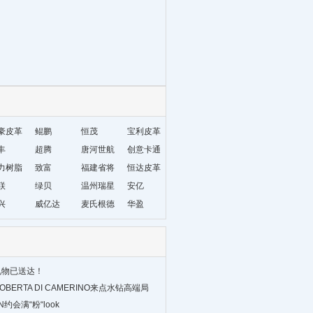
豪皮革
鲲鹏
恒茂
宝利皮革
丰
超腾
唐河世航
创意卡通
力树脂
致富
皮革
福建省将
宠物鞋带
恒达皮革
联
绿贝
乐三福木
温州瑞星
安亿
兴
威亿达
业有限公
鞋材编织
麦氏根德
华盈
司
厂
礼物已送达！
BERTA DI CAMERINO来点水钻高端局
约会满“粉“look