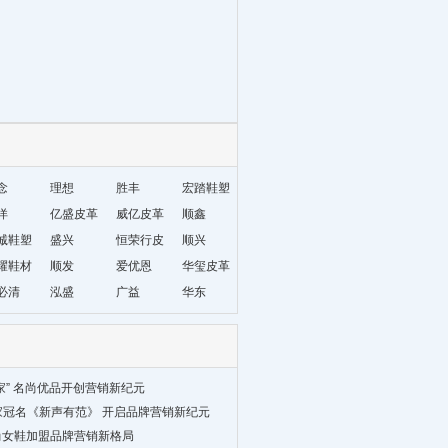
念
理想
胜丰
宏踏鞋塑
洋
亿盛皮革
威亿皮革
顺鑫
诚鞋塑
盛兴
恒荣行皮
顺兴
耀鞋材
顺发
革
爱优恩
华玺皮革
必清
泓盛
广益
华东
家” 名尚优品开创营销新纪元
家冠名《新声有范》 开启品牌营销新纪元
尚女鞋加盟品牌营销新格局