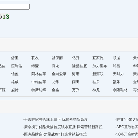
舒宝
联友
舒保丽
亿升
宜家跑
顺溢
天
达皮
恒利达
纬濠
腾龙
隆盛鞋底
加力里布
鸿昌
华
信盈
阿林皮革
金尚愛華
海宏
新辉联
天时力
聚
雄威
中维皮革
龙华
雨田
鞋乐
福乐
金
宇源
旎特
特斯纺织
金鑫
万兴
神龙
永隆鞋材
霉
鞋材
皮革
·
千索鞋家整合线上线下 玩转营销新高度
·
鞋业“小米之
·
康奈携手优酷天猫首度试水直播 探索营销新路径
·
ABC童装独
·
匹克品牌启动“星战略” 打造营销新模式
·
沃格开启时