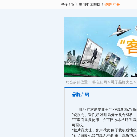
您好！欢迎来到中国鞋网！
登陆
注册
您当前的位置：
特色鞋网
>
鞋子品牌大全
>
品牌介绍
旺欣鞋材是专业生产PP裁断板,斩板
*硬度高、韧性好 利用高分子复合材料，
*可双面重复使用，亦可回收非常环保 
可回收。
*裁片品质佳，客户满意 由于裁板质地
*延长裁断机器与裁刀寿命 由于裁断施