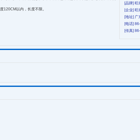
[品牌] 旺
宽度120CM以内，长度不限。
[企业] 
[地址]
[电话] 86
[传真] 86