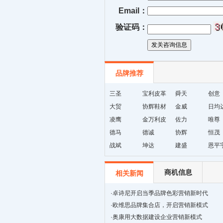
Email：
验证码：
品牌推荐
三圣
宝利皮革
舜天
创意
大贸
协辉鞋材
金威
日均
凌鹰
有限公司
金万利皮
佐力
革
唯尊
德马
革
德诚
协辉
恒茂
战斌
坤达
建盛
恩平
无纺
商机信息
相关新闻
·
卓诗尼开启当季品牌色彩营销新时代
·
欧维思品牌集合店，开启营销新模式
·
奥康用大数据建设企业营销新模式