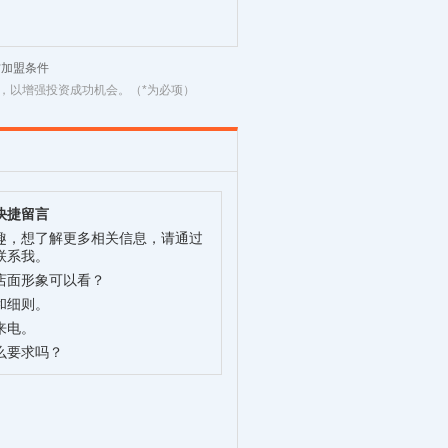
材加盟条件
，以增强投资成功机会。（*为必项）
快捷留言
趣，想了解更多相关信息，请通过
联系我。
店面形象可以看？
和细则。
来电。
么要求吗？