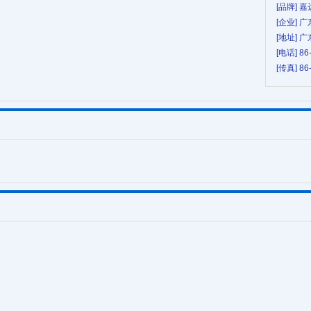
[品牌] 嘉
[企业]
[地址]
[电话] 86
[传真] 86