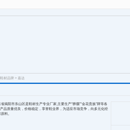
鞋材品牌
> 嘉达
省揭阳市东山区是鞋材生产专业厂家,主要生产“骅骝”“金花贵族”牌等各
鞋底，产品质量优良，价格稳定，享誉鞋业界，为适应市场竞争，向多元化经
R原料。