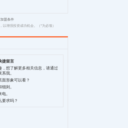
材加盟条件
，以增强投资成功机会。（*为必项）
快捷留言
趣，想了解更多相关信息，请通过
联系我。
店面形象可以看？
和细则。
来电。
么要求吗？