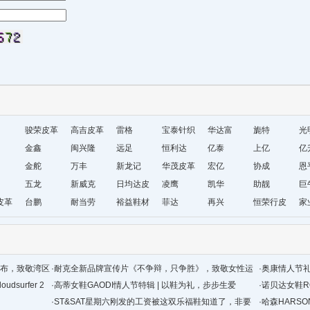
骏荣皮革
高吉皮革
雷格
宝泰针织
华达富
旎特
光
金鑫
闽兴隆
远足
（东莞）
恒利达
亿泰
上亿
亿
金舵
万丰
新龙记
有限公司
华茂皮革
宏亿
协成
恩
五龙
新威克
日均达皮
凌鹰
凯华
助靓
无
巨
皮革
台鹏
耐当劳
革
裕益鞋材
菲达
再兴
恒荣行皮
家
革
配色发布，致敬湾区
·
耐克全新品牌宣传片《不争辩，只争胜》，致敬女性运
·
奥康情人节
dsurfer 2
动员和运动的力量
·
高蒂女鞋GAODI情人节特辑 | 以鞋为礼，步步生爱
·
诺贝达女鞋RO
·
ST&SAT星期六刚发的工资被这双乐福鞋知道了，非要
·
哈森HARSON