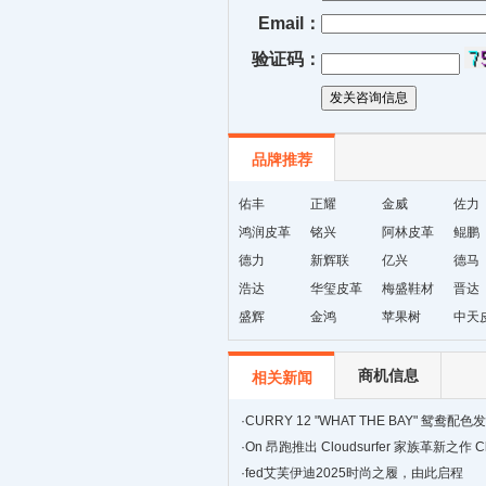
Email：
验证码：
品牌推荐
佑丰
正耀
金威
佐力
鸿润皮革
铭兴
阿林皮革
鲲鹏
德力
新辉联
亿兴
德马
浩达
华玺皮革
梅盛鞋材
晋达
盛辉
金鸿
苹果树
中天
商机信息
相关新闻
·
CURRY 12 "WHAT THE BAY" 鸳鸯
传奇与全明星荣耀
·
On 昂跑推出 Cloudsurfer 家族革新之作 Clou
训练型跑鞋
·
fed艾芙伊迪2025时尚之履，由此启程