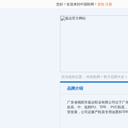
您好！欢迎来到中国鞋网！
登陆
注册
您当前的位置：
特色鞋网
>
鞋子品牌大全
>
品牌介绍
广东省揭阳市嘉达鞋业有限公司位于广东
款高、中、低档PU、TPR 、PVC
营发展，公司还兼产鞋底专用油墨和TP