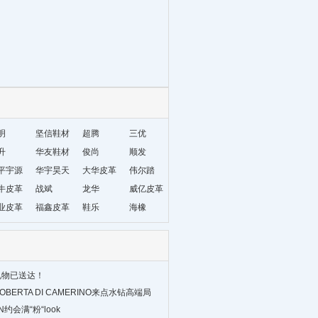
明
坚信鞋材
超腾
三优
升
华友鞋材
俊尚
顺发
平宇源
华宇昊天
大华皮革
伟尔踏
纺鞋材
牛皮革
战斌
龙华
威亿皮革
业皮革
福鑫皮革
鞋乐
海橡
礼物已送达！
BERTA DI CAMERINO来点水钻高端局
约会满“粉“look